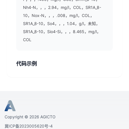
Nh4-N，，，2.94，mg/l，COL，SR1A_8-
10，Nox-N，，，.008，mg/l，COL，
SR1A_8-10，So4，，，1.04，g/l，未知，
SR1A_8-10，Sio4-Si，，，8.465，mg/l，
COL
代码示例
Copyright ©
2026
AGICTO
冀ICP备2023005620号-4