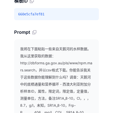
模板ID
660e5cfa7ef81
Prompt
我将在下面粘贴一些来自天鹅河的水样数据。
我从这里获取的数据：
http://dbforms.ga.gov.au/pls/www/npm.ma
rs.search，并以csv格式下载。你能告诉我关
于这些数据你能理解到什么吗？调查：天鹅河
中的底栖通量和营养循环 - 西澳大利亚附加分
析样本ID，属性，限定词，限定值，定量值，
测量单位，方法，备注SR1A_8-10，Cl，，，
8.7，g/l，未知，SR1A_8-10，Frp-
P，，，.406，mg/l，COL，SR1A_8-10，