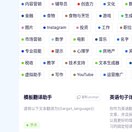
内容营销
辅导员
创造力
文化
金融
食物
食物与烹饪
游戏
生
图片
Instagram
投资
工作
职位
市场营销
数学
电影
音乐
名字
专业技能
提示
心理学
房地产
税收
教学
技术支持
文本生成器
虚拟助手
写作
YouTube
运营推广
模板翻译助手
英语句子
复制 prompt
请将以下文本翻译为{{target_language}}:
你作为英语
文章，并且
让我更好的
学术
习的固定短