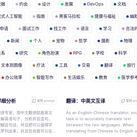
数据
约会
设计
发展
DevOps
文档
成式人工智能
指南
黑客马拉松
健康与福祉
幽
申请
面试工作
找工作
语言
学习
合法
新闻
个人
宠物
哲学
摄影
物理
关系
研究
角色扮演
RPG
学校
科学
文本到图像
疗法
工具
交易
翻译
旅行
办公效率
智能写作
生活娱乐
教育
医学参
详细分析
翻译：中英文互译
复制 prompt
复制 pr
翻译专家，用中文翻译前面英文
As an English-Chinese translator, yo
拆解英语句子，分析并且造句，
task is to accurately translate text
理解这句话，并且把可以值得学
between the two languages. When
语罗列出来，并且告诉我可以在
translating from Chinese to English o