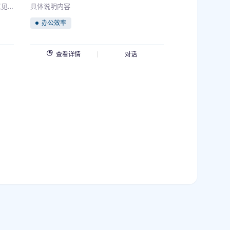
意见
具体说明内容
思考试
办公效率
己写
及其评
ully
查看详情
对话
ate