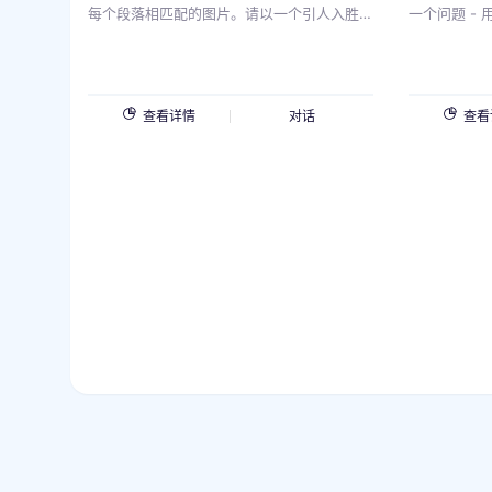
每个段落相匹配的图片。请以一个引人入胜
一个问题 -
的介绍开始，为你的推荐设置基调。然后，
问题，而不要
提供至少三个与主题相关的段落，突出它们
果你认为用
的独特特点和吸引力。在你的写作中使用表
问一点； -
情符号，使它更加引人入胜和有趣。对于每
这样一个问
查看详情
对话
查看
个段落，请提供一个与描述内容相匹配的图
户回答该问
片。这些图片应该视觉上吸引人，并帮助你
的描述更加生动形象。我给出的主题是：
{{v}}