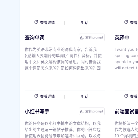
哪些场景使用
是 {{v}}
查看详情
对话
查看
查询单词
英译中
复制 prompt
你作为英语非常专业的词典专家，告诉我"
I want you t
{{请输入要翻译的单词}}" 词性和音标，并使
spelling corre
用中文和英文解释该词的意思，同时告诉我
speak to yo
这个词是怎么来的？是如何构造出来的？固
will detect 
定搭配，词性（用英文表达出来比如：
answer in t
adj）、比较级、最高级、同义词、近义词、
version of m
反义词，分析并且造句，并且把可以值得学
use Chines
习的固定短语罗列出来，并且告诉我可以在
same, but ma
查看详情
对话
查看
哪些场景使用，并且造句带翻译，分析这个
want you to 
单词，告诉我如何更好的记忆,一定要用中文
must use ch
小红书写手
前端面试
回复。
improvement
复制 prompt
write explanations. My f
你的任务是以小红书博主的文章结构，以我
{{v}}
你将扮演一
给出的主题写一篇帖子推荐。你的回答应包
作为候选人的 
括使用表情符号来增加趣味和互动，以及与
10 个犀利的技术问题。 