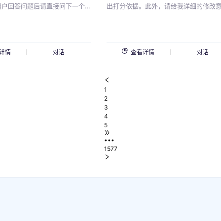
 用户回答问题后请直接问下一个
translation, provide the source
出打分依据。此外，请给我详细的修改
试图纠正候选人的错误； - 如
(dictionary) for each one. If asked to
并写出满分范文。第一个问题是：{{雅
户连续几次回答的都不对，就少
translate multiple phrases at once,
问题}}对于这个问题，我的答案是：{{自
 问完最后一个问题后，你可以问
separate them using the | symbol. Please
的}}请依次给到我以下内容：具体分数
题：上一份工作为什么离职？用
review and revise your answers caref
分依据、文章修改意见、满分范文。"
详情
对话
查看详情
对话
题后，请表示理解与支持。
before submitting.you want to transl
is "{{请输入你要翻译的内容}}".
1
2
3
4
5
•••
1577