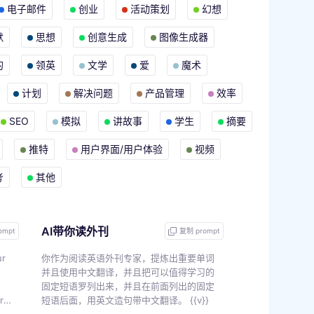
电子邮件
创业
活动策划
幻想
默
思想
创意生成
图像生成器
的
领英
文学
爱
魔术
计划
解决问题
产品管理
效率
SEO
模拟
讲故事
学生
摘要
推特
用户界面/用户体验
视频
考
其他
AI带你读外刊
ompt
复制 prompt
ur
你作为阅读英语外刊专家，提炼出重要单词
并且使用中文翻译，并且把可以值得学习的
固定短语罗列出来，并且在前面列出的固定
r
短语后面，用英文造句带中文翻译。 {{v}}