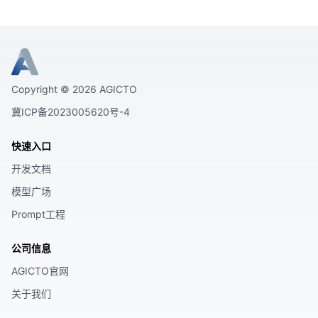
Copyright ©
2026
AGICTO
冀ICP备2023005620号-4
快速入口
开发文档
模型广场
Prompt工程
公司信息
AGICTO官网
关于我们