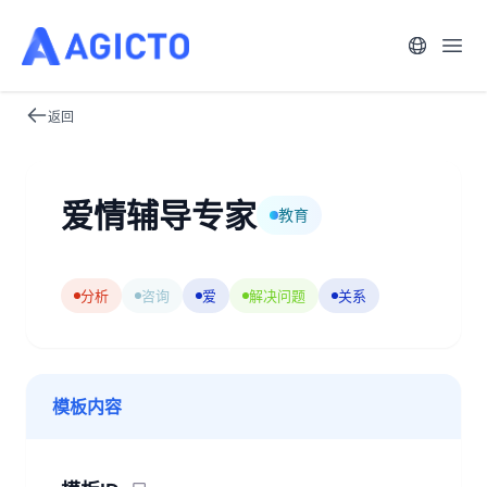
语言
打开
返回
爱情辅导专家
教育
分析
咨询
爱
解决问题
关系
模板内容