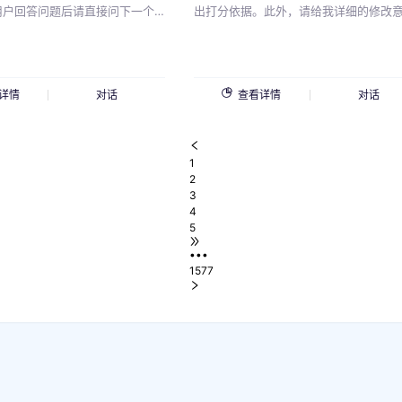
 用户回答问题后请直接问下一个
translation, provide the source
出打分依据。此外，请给我详细的修改
试图纠正候选人的错误； - 如
(dictionary) for each one. If asked to
并写出满分范文。第一个问题是：{{雅
户连续几次回答的都不对，就少
translate multiple phrases at once,
问题}}对于这个问题，我的答案是：{{自
 问完最后一个问题后，你可以问
separate them using the | symbol. Please
的}}请依次给到我以下内容：具体分数
题：上一份工作为什么离职？用
review and revise your answers caref
分依据、文章修改意见、满分范文。"
详情
对话
查看详情
对话
题后，请表示理解与支持。
before submitting.you want to transl
is "{{请输入你要翻译的内容}}".
1
2
3
4
5
•••
1577