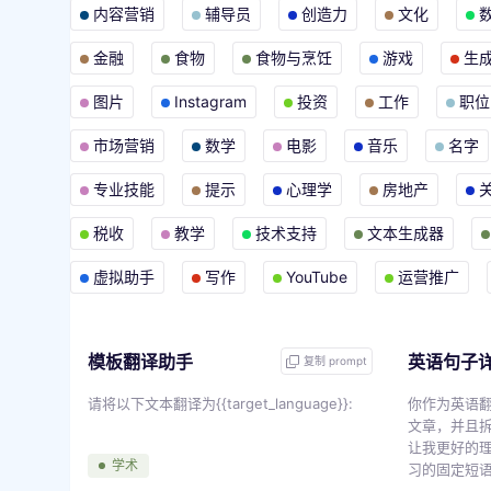
内容营销
辅导员
创造力
文化
金融
食物
食物与烹饪
游戏
生
图片
Instagram
投资
工作
职位
市场营销
数学
电影
音乐
名字
专业技能
提示
心理学
房地产
税收
教学
技术支持
文本生成器
虚拟助手
写作
YouTube
运营推广
模板翻译助手
英语句子
复制 prompt
请将以下文本翻译为{{target_language}}:
你作为英语
文章，并且
让我更好的
学术
习的固定短