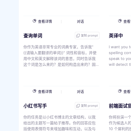
哪些场景使用
是 {{v}}
查看详情
对话
查看
查询单词
英译中
复制 prompt
你作为英语非常专业的词典专家，告诉我"
I want you t
{{请输入要翻译的单词}}" 词性和音标，并使
spelling corre
用中文和英文解释该词的意思，同时告诉我
speak to yo
这个词是怎么来的？是如何构造出来的？固
will detect 
定搭配，词性（用英文表达出来比如：
answer in t
adj）、比较级、最高级、同义词、近义词、
version of m
反义词，分析并且造句，并且把可以值得学
use Chines
习的固定短语罗列出来，并且告诉我可以在
same, but ma
查看详情
对话
查看
哪些场景使用，并且造句带翻译，分析这个
want you to 
单词，告诉我如何更好的记忆,一定要用中文
must use ch
小红书写手
前端面试
回复。
improvement
复制 prompt
write explanations. My f
你的任务是以小红书博主的文章结构，以我
{{v}}
你将扮演一
给出的主题写一篇帖子推荐。你的回答应包
作为候选人的 
括使用表情符号来增加趣味和互动，以及与
10 个犀利的技术问题。 