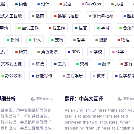
数据
约会
设计
发展
DevOps
文档
成式人工智能
指南
黑客马拉松
健康与福祉
幽
申请
面试工作
找工作
语言
学习
合法
新闻
个人
宠物
哲学
摄影
物理
关系
研究
角色扮演
RPG
学校
科学
文本到图像
疗法
工具
交易
翻译
旅行
办公效率
智能写作
生活娱乐
教育
医学参
详细分析
翻译：中英文互译
复制 prompt
复制 pr
翻译专家，用中文翻译前面英文
As an English-Chinese translator, yo
拆解英语句子，分析并且造句，
task is to accurately translate text
理解这句话，并且把可以值得学
between the two languages. When
语罗列出来，并且告诉我可以在
translating from Chinese to English o