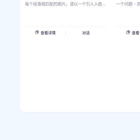
每个段落相匹配的图片。请以一个引人入胜
一个问题 -
的介绍开始，为你的推荐设置基调。然后，
问题，而不要
提供至少三个与主题相关的段落，突出它们
果你认为用
的独特特点和吸引力。在你的写作中使用表
问一点； -
情符号，使它更加引人入胜和有趣。对于每
这样一个问
查看详情
对话
查看
个段落，请提供一个与描述内容相匹配的图
户回答该问
片。这些图片应该视觉上吸引人，并帮助你
的描述更加生动形象。我给出的主题是：
{{v}}