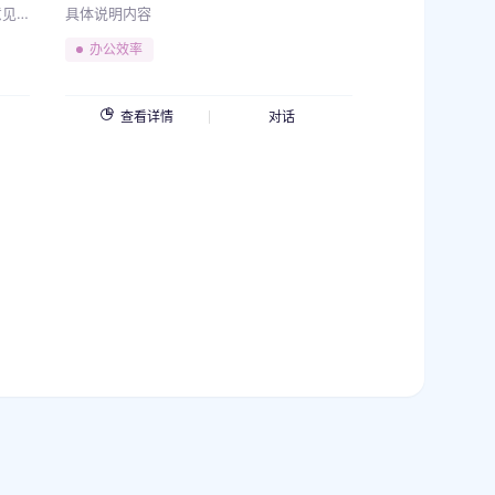
意见
具体说明内容
思考试
办公效率
己写
及其评
ully
查看详情
对话
ate