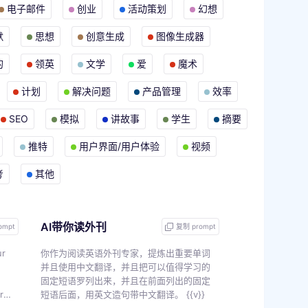
电子邮件
创业
活动策划
幻想
默
思想
创意生成
图像生成器
的
领英
文学
爱
魔术
计划
解决问题
产品管理
效率
SEO
模拟
讲故事
学生
摘要
推特
用户界面/用户体验
视频
考
其他
AI带你读外刊
ompt
复制 prompt
ur
你作为阅读英语外刊专家，提炼出重要单词
并且使用中文翻译，并且把可以值得学习的
固定短语罗列出来，并且在前面列出的固定
r
短语后面，用英文造句带中文翻译。 {{v}}