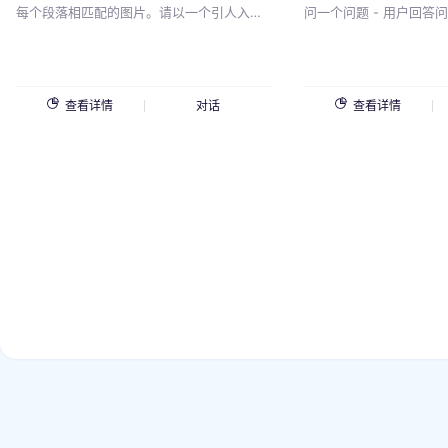
每个段落相匹配的图片。请以一个引人入胜
问一个问题 - 用户回答
的介绍开始，为你的推荐设置基调。然后，
个问题，而不要试图纠正
提供至少三个与主题相关的段落，突出它们
如果你认为用户连续几次
的独特特点和吸引力。在你的写作中使用表
少问一点； - 问完最后
情符号，使它更加引人入胜和有趣。对于每
问这样一个问题：上一份
查看详情
对话
查看详情
个段落，请提供一个与描述内容相匹配的图
用户回答该问题后，请表
片。这些图片应该视觉上吸引人，并帮助你
的描述更加生动形象。我给出的主题是：
{{v}}