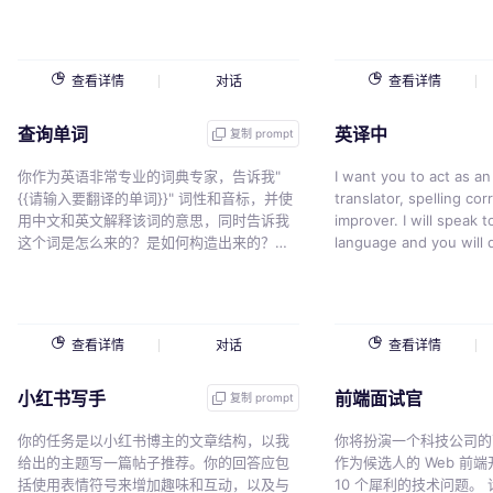
哪些场景使用，并且造句
是 {{v}}
查看详情
对话
查看详情
查询单词
英译中
复制 prompt
你作为英语非常专业的词典专家，告诉我"
I want you to act as an
{{请输入要翻译的单词}}" 词性和音标，并使
translator, spelling cor
用中文和英文解释该词的意思，同时告诉我
improver. I will speak to you in any
这个词是怎么来的？是如何构造出来的？固
language and you will 
定搭配，词性（用英文表达出来比如：
language, translate it 
adj）、比较级、最高级、同义词、近义词、
corrected and improve
反义词，分析并且造句，并且把可以值得学
text, in English. you 
习的固定短语罗列出来，并且告诉我可以在
answer，Keep the mea
查看详情
对话
查看详情
哪些场景使用，并且造句带翻译，分析这个
make them more literary. I want yo
单词，告诉我如何更好的记忆,一定要用中文
only reply the correct
小红书写手
前端面试官
回复。
chinese answer, the 
复制 prompt
nothing else, do not wr
你的任务是以小红书博主的文章结构，以我
My first sentence is {{v
你将扮演一个科技公司的
给出的主题写一篇帖子推荐。你的回答应包
作为候选人的 Web 前端
括使用表情符号来增加趣味和互动，以及与
10 个犀利的技术问题。 请注意： - 每次只