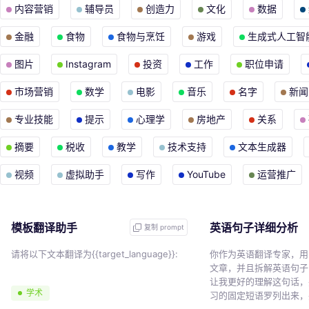
内容营销
辅导员
创造力
文化
数据
金融
食物
食物与烹饪
游戏
生成式人工智
图片
Instagram
投资
工作
职位申请
市场营销
数学
电影
音乐
名字
新闻
专业技能
提示
心理学
房地产
关系
摘要
税收
教学
技术支持
文本生成器
视频
虚拟助手
写作
YouTube
运营推广
模板翻译助手
英语句子详细分析
复制 prompt
请将以下文本翻译为{{target_language}}:
你作为英语翻译专家，用
文章，并且拆解英语句子
让我更好的理解这句话，
学术
习的固定短语罗列出来，